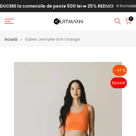
CERE la comenzile de peste 500 lei
25% REDUCERE la comenzi
Săriți
Închideți
👑
la
0
conținut
Acasă
Sutien Jennyfer Erin Orange
- 67 %
Epuizat