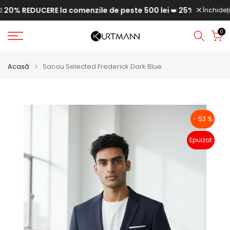
0% REDUCERE la comenzile de peste 500 lei
25% REDUCERE la
Săriți
Închideți
👑
la
0
conținut
Acasă
Sacou Selected Frederick Dark Blue
- 53 %
Epuizat