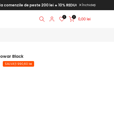
enzile de peste 200 lei
10% REDUCERE la comenzile de peste
Închideți
🔥
0
0
0,00 lei
Howar Black
SALVAȚI 990,60 lei