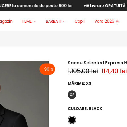
a comenzile de peste 600 lei
Livrare GRATUITĂ la com
🚚
agazin
FEMEI
BARBATI
Copii
Vara 2026 🌞
Sacou Selected Express 
- 90 %
1.105,00 lei
114,40 lei
MĂRIME:
XS
XS
CULOARE:
BLACK