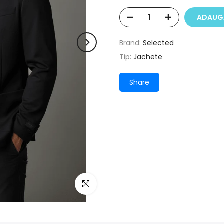
ADAUGĂ
Brand:
Selected
Tip:
Jachete
Share
Click pentru a mari