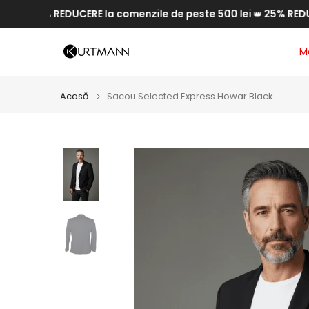
20% REDUCERE la comenzile de peste 500 lei
25% REDUCERE l
Săriți
👑
la
conținut
M
Acasă
Sacou Selected Express Howar Black