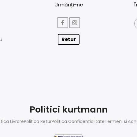
Urmăriți-ne
Î
Retur
iu
Politici kurtmann
itica Livrare
Politica Retur
Politica Confidentialitate
Termeni si cond