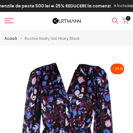
ile de peste 500 lei
25% REDUCERE la comenzile de peste 6
Săriți
Închideți
👑
la
0
conținut
Acasă
Rochie Nasty Gal Hilary Black
- 23 %