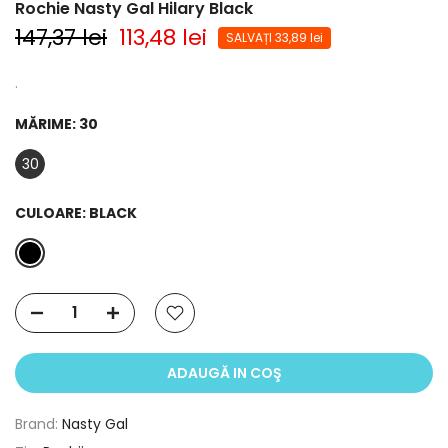
Rochie Nasty Gal Hilary Black
147,37 lei
113,48 lei
SALVAȚI 33,89 lei
.
MĂRIME:
30
30
CULOARE:
BLACK
ADAUGĂ IN COŞ
Brand:
Nasty Gal