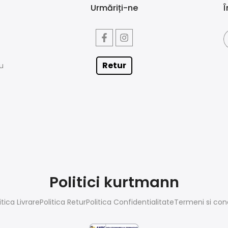
Urmăriți-ne
Î
Retur
iu
Politici kurtmann
itica Livrare
Politica Retur
Politica Confidentialitate
Termeni si cond