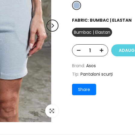
FABRIC:
BUMBAC | ELASTAN
Bumbac | Elastan
ADAUGĂ
Brand:
Asos
Tip:
Pantaloni scurți
Share
Click pentru a mari