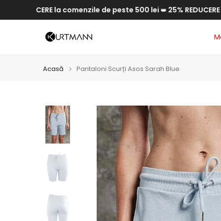
DUCERE la comenzile de peste 500 lei
25% REDUCERE la come
Săriți
👑
la
conținut
M
Acasă
Pantaloni Scurți Asos Sarah Blue