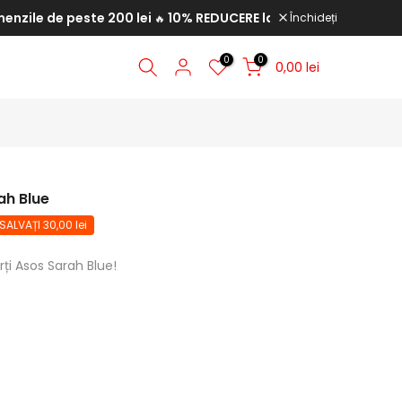
 de peste 200 lei
10% REDUCERE la comenzile de peste 350 l
Închideți
🔥
0
0
0,00 lei
ah Blue
SALVAȚI 30,00 lei
ți Asos Sarah Blue!