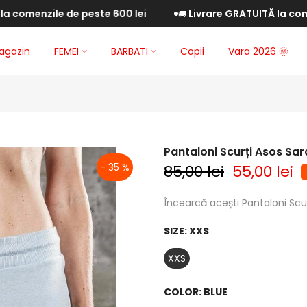
nzile de peste 600 lei
Livrare GRATUITĂ la comenzile
🚚
agazin
FEMEI
BARBATI
Copii
Vara 2026 🌞
Pantaloni Scurți Asos Sar
- 35 %
85,00 lei
55,00 lei
Încearcă acești Pantaloni Scur
SIZE:
XXS
XXS
COLOR:
BLUE