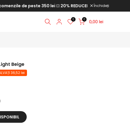
zile de peste 350 lei
20% REDUCERE la comenzile de peste 
Închideți
💥
0
0
0,00 lei
Light Beige
LVAȚI 36,52 lei
ISPONIBIL