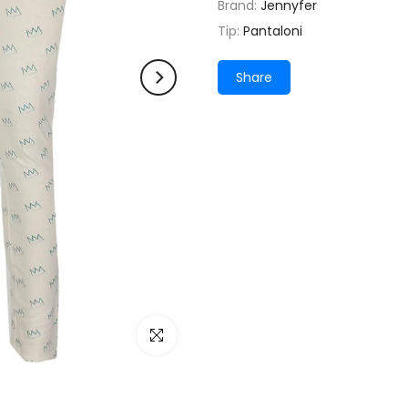
Brand:
Jennyfer
Tip:
Pantaloni
Share
Click pentru a mari