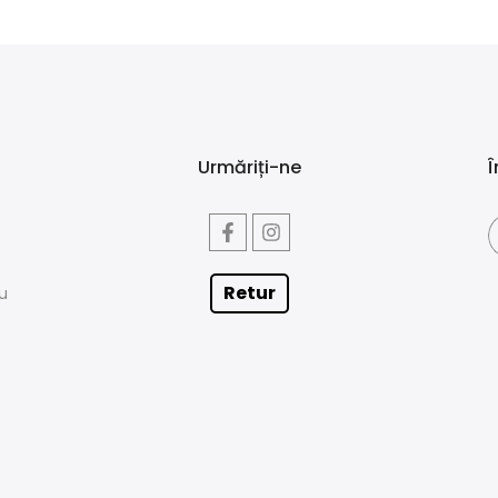
Urmăriți-ne
Î
Retur
iu