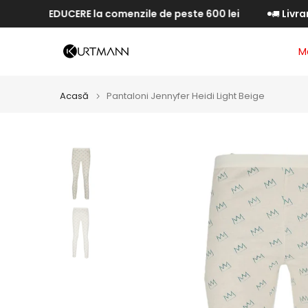
5% REDUCERE la comenzile de peste 600 lei
Livrare G
Săriți
🚚
la
conținut
M
Acasă
Pantaloni Jennyfer Heidi Light Beige