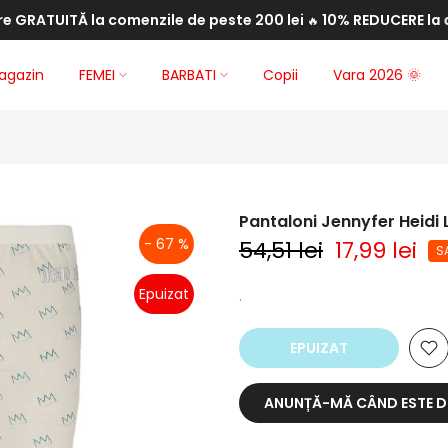
RATUITĂ la comenzile de peste 200 lei
10% REDUCERE la comen
🔥
agazin
FEMEI
BARBATI
Copii
Vara 2026 🌞
Pantaloni Jennyfer Heidi 
- 67 %
54,51 lei
17,99 lei
SA
Epuizat
.
EPUIZAT
ANUNȚĂ-MĂ CÂND ESTE D