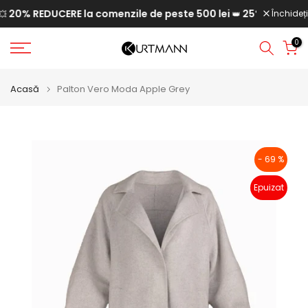
20% REDUCERE la comenzile de peste 500 lei
25% REDUCERE l
Săriți
Închideți
👑
la
0
conținut
Acasă
Palton Vero Moda Apple Grey
- 69 %
Epuizat