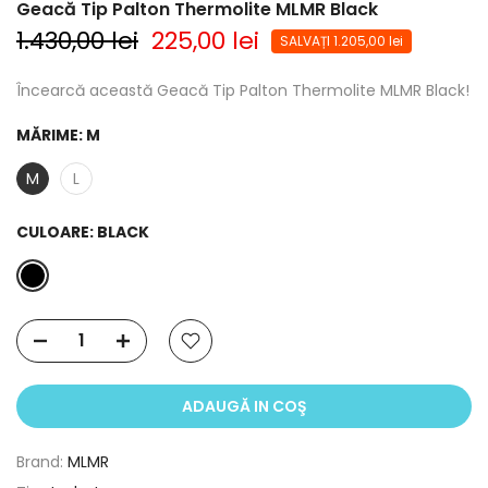
Geacă Tip Palton Thermolite MLMR Black
1.430,00 lei
225,00 lei
SALVAȚI 1.205,00 lei
Încearcă această Geacă Tip Palton Thermolite MLMR Black!
MĂRIME:
M
M
L
CULOARE:
BLACK
ADAUGĂ IN COŞ
Brand:
MLMR