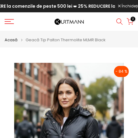
a comenzile de peste 500 lei
25% REDUCERE la comenzile de
Săriți
Închideți
👑
la
0
conținut
Acasă
Geacă Tip Palton Thermolite MLMR Black
- 84 %