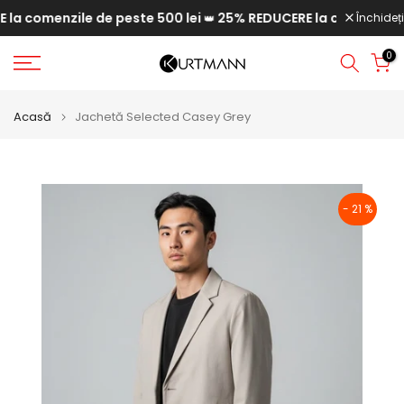
 comenzile de peste 500 lei
25% REDUCERE la comenzile de 
Săriți
Închideți
👑
la
0
conținut
Acasă
Jachetă Selected Casey Grey
- 21 %