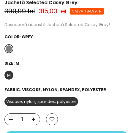
Jachetă Selected Casey Grey
399,99 lei
315,00 lei
SALVAȚI 84,99 lei
Descoperă această Jachetă Selected Casey Grey!
COLOR:
GREY
SIZE:
M
M
FABRIC:
VISCOSE, NYLON, SPANDEX, POLYESTER
Viscose, nylon, spandex, polyester