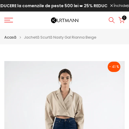
CERE la comenzile de peste 500 lei
25% REDUCERE la comenz
Săriți
Închideți
👑
la
0
conținut
Acasă
Jachetă Scurtă Nasty Gal Rianna Beige
- 41 %