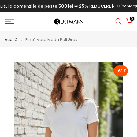
la comenzile de peste 500 lei
25% REDUCERE la comenzile d
Săriți
Închideți
👑
la
0
conținut
Acasă
Fustă Vero Moda Poli Grey
- 63 %