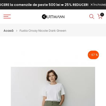
RE la comenzile de peste 500 lei
25% REDUCERE la comenzile
Săriți
Închideți
👑
la
0
conținut
Acasă
Fusta Orsay Nicole Dark Green
- 67 %