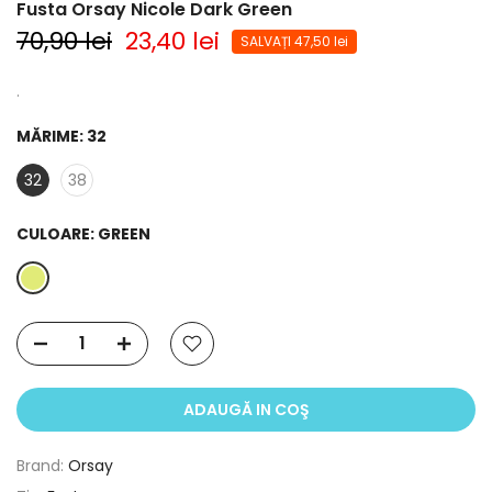
Fusta Orsay Nicole Dark Green
70,90 lei
23,40 lei
SALVAȚI 47,50 lei
.
MĂRIME:
32
32
38
CULOARE:
GREEN
ADAUGĂ IN COŞ
Brand:
Orsay