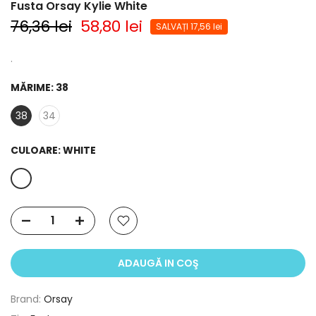
Fusta Orsay Kylie White
76,36 lei
58,80 lei
SALVAȚI 17,56 lei
.
MĂRIME:
38
38
34
CULOARE:
WHITE
ADAUGĂ IN COŞ
Brand:
Orsay