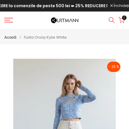
 la comenzile de peste 500 lei
25% REDUCERE la comenzile 
Săriți
Închideți
👑
la
0
conținut
Acasă
Fusta Orsay Kylie White
- 23 %