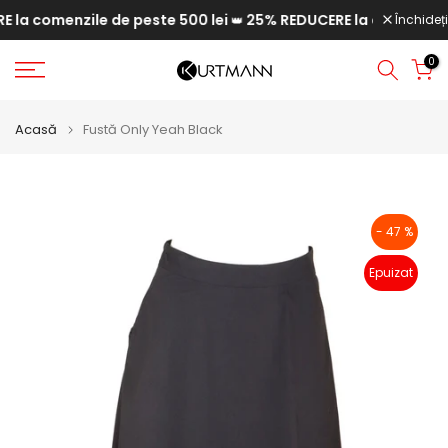
a comenzile de peste 500 lei
25% REDUCERE la comenzile de
Săriți
Închideți
👑
la
0
conținut
Acasă
Fustă Only Yeah Black
- 47 %
Epuizat