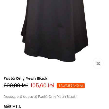
Click pent
Fustă Only Yeah Black
200,00 lei
105,60 lei
SALVAȚI 94,40 lei
Descoperă această Fustă Only Yeah Black!
MĂRIME:
L