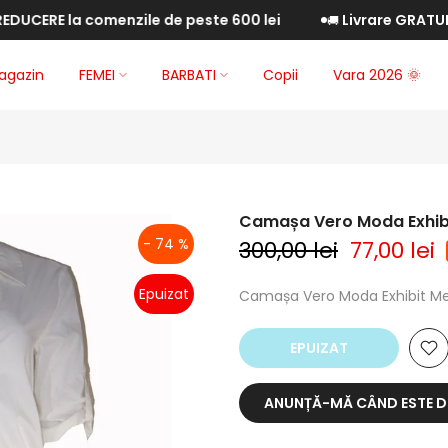
ERE la comenzile de peste 600 lei
Livrare GRATUITĂ l
🚚
agazin
FEMEI
BARBATI
Copii
Vara 2026 🌞
Camașa Vero Moda Exhibi
- 74 %
300,00 lei
77,00 lei
Epuizat
Camașa Vero Moda Exhibit Me
EPUIZAT
ANUNȚĂ-MĂ CÂND ESTE D