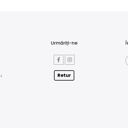
Urmăriți-ne
Î
Retur
iu