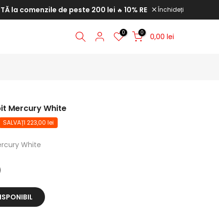
a comenzile de peste 200 lei
10% REDUCERE la comenzile de p
Închideți
🔥
0
0
0,00 lei
t Mercury White
SALVAȚI 223,00 lei
rcury White
ISPONIBIL