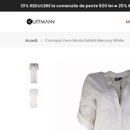
lei
20% REDUCERE la comenzile de peste 500 lei
25% REDUC
Săriți
💥
👑
la
conținut
M
Acasă
Camașa Vero Moda Exhibit Mercury White