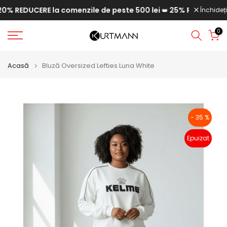
 REDUCERE la comenzile de peste 500 lei
25% REDUCERE la c
Săriți
Închideți
👑
la
0
conținut
Acasă
Bluză Oversized Lefties Luna White
- 35 %
Epuizat