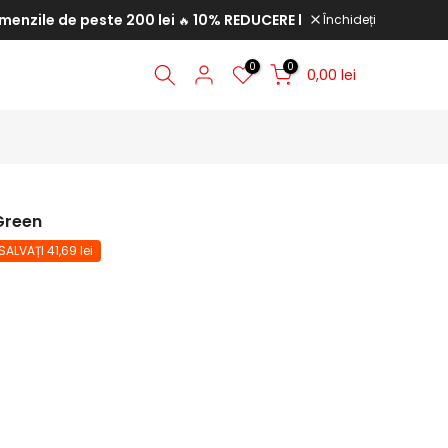
le de peste 200 lei
10% REDUCERE la comenzile de peste 350
Închideți
🔥
0
0
0,00 lei
Green
SALVAȚI 41,69 lei