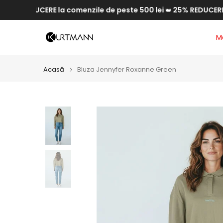
REDUCERE la comenzile de peste 500 lei
25% REDUCERE la co
Săriți
👑
la
conținut
M
Acasă
Bluza Jennyfer Roxanne Green