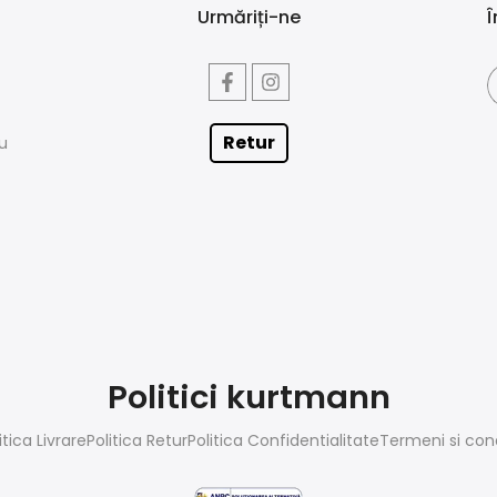
Urmăriți-ne
Î
Retur
iu
Politici kurtmann
itica Livrare
Politica Retur
Politica Confidentialitate
Termeni si cond