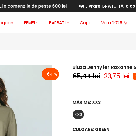
menzile de peste 600 lei
Livrare GRATUITĂ la comenzi
🚚
agazin
FEMEI
BARBATI
Copii
Vara 2026 🌞
Bluza Jennyfer Roxanne 
- 64 %
65,44 lei
23,75 lei
.
MĂRIME:
XXS
XXS
CULOARE:
GREEN