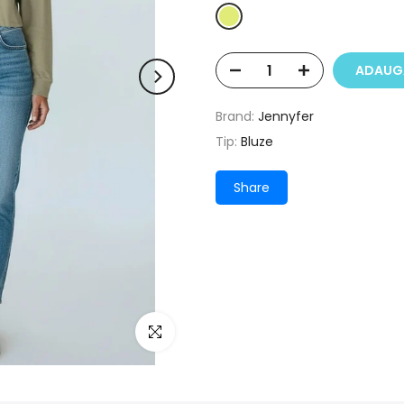
ADAUGĂ
Brand:
Jennyfer
Tip:
Bluze
Share
Click pentru a mari