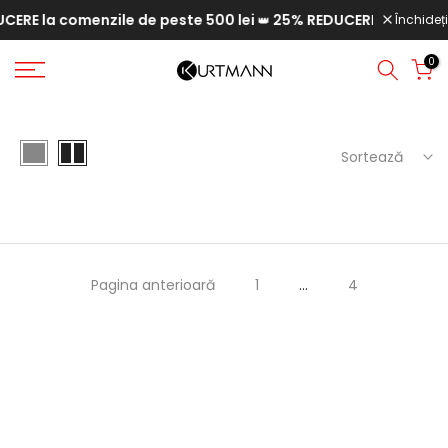
ERE la comenzile de peste 500 lei
25% REDUCERE la comenzil
Săriți
Închideți
👑
la
0
conținut
Sortează
Pagina anterioară
1
…
4