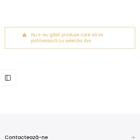
Nu s-au găsit produse care să se
potrivească cu selecția dvs.
Deschideți bara laterală
Contactează-ne