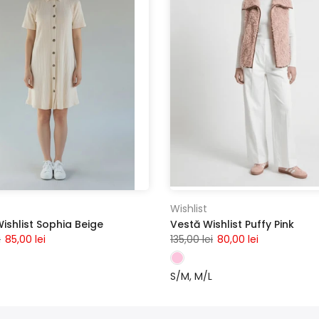
Wishlist
ishlist Sophia Beige
Vestă Wishlist Puffy Pink
i
85,00 lei
135,00 lei
80,00 lei
S/M
M/L