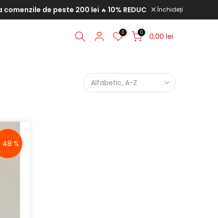
ile de peste 200 lei
10% REDUCERE la comenzile de peste 35
Închideți
🔥
0
0
0,00 lei
Alfabetic, A-Z
- 48 %