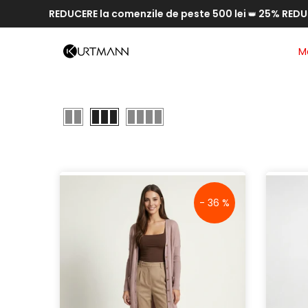
% REDUCERE la comenzile de peste 500 lei
25% REDUCERE la c
Săriți
👑
la
conținut
M
- 36 %