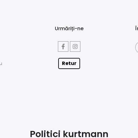
Urmăriți-ne
Î
Retur
iu
Politici kurtmann