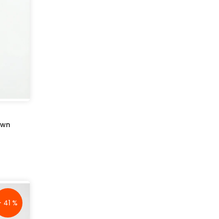
own
- 41 %