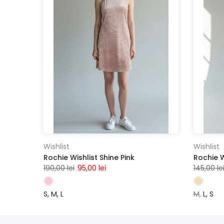
Wishlist
Wishlist
Rochie Wishlist Shine Pink
Rochie W
190,00 lei
95,00 lei
145,00 le
S
M
L
M
L
S