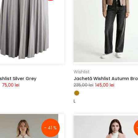
Wishlist
shlist Silver Grey
Jachetă Wishlist Autumn Br
75,00 lei
235,00 lei
145,00 lei
L
- 41 %