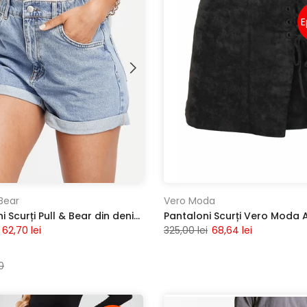
E
 Bear
Vero Moda
Pantaloni Scurți Pull & Bear din denim TURN-UP MOM
62,70 lei
325,00 lei
68,64 lei
0