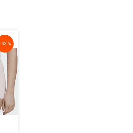
- 33 %