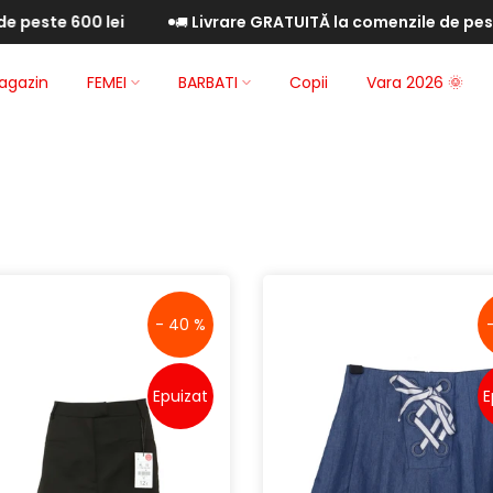
Livrare GRATUITĂ la comenzile de peste 200 lei
10% R
🚚
🔥
agazin
FEMEI
BARBATI
Copii
Vara 2026 🌞
- 40 %
Epuizat
E