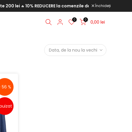
EDUCERE la comenzile de peste 350 lei
20% REDUCERE la come
Închideți
💥
0
0
0,00 lei
Data, de la nou la vechi
- 56 %
puizat