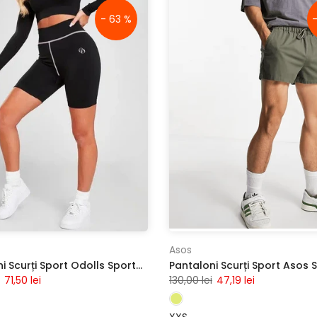
- 63 %
Asos
Pantaloni Scurți Sport Odolls Sports Black
71,50 lei
130,00 lei
47,19 lei
XXS