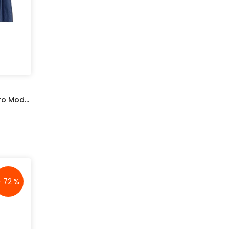
Pantaloni Scurți Tip Fustă Vero Moda Haw Blue
- 72 %