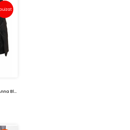
puizat
Pantaloni Scurți Vero Moda Anna Black