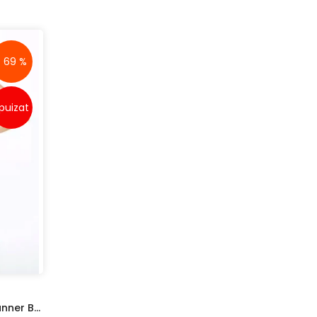
- 69 %
puizat
Pantaloni Scurți Nasty Gal Runner Beige