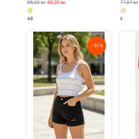
135,90 lei
66,00 lei
77,87 lei
48
S
- 61 %