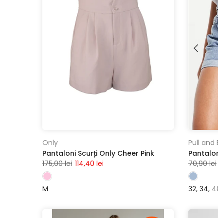
Only
Pull and
Pantaloni Scurți Only Cheer Pink
175,00 lei
114,40 lei
70,90 lei
M
32
34
4