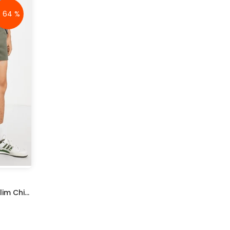
- 64 %
Pantaloni Scurți Sport Asos Slim Chino Green