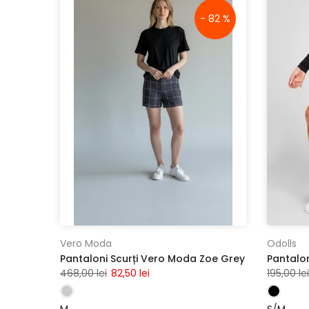
- 82 %
Vero Moda
Odolls
Pantaloni Scurți Vero Moda Zoe Grey
468,00 lei
82,50 lei
195,00 lei
M
S/M