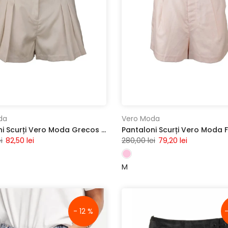
da
Vero Moda
Pantaloni Scurți Vero Moda Grecos Beige
i
82,50 lei
280,00 lei
79,20 lei
M
- 12 %