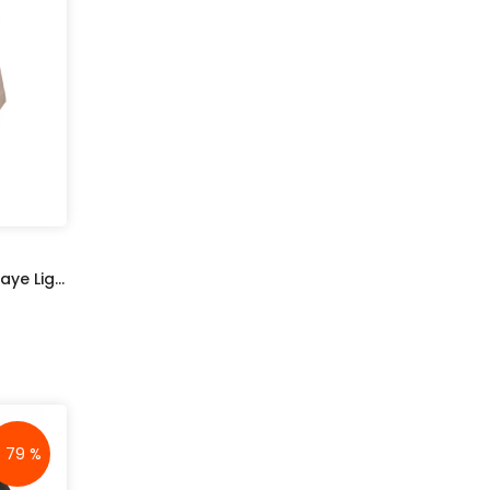
Pantaloni Scurți Vero Moda Faye Light Pink
- 79 %