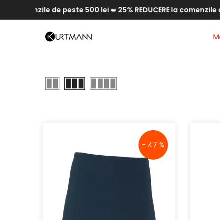
peste 500 lei
25% REDUCERE la comenzile de peste 600 lei
Săriți
👑
la
conținut
M
- 47 %