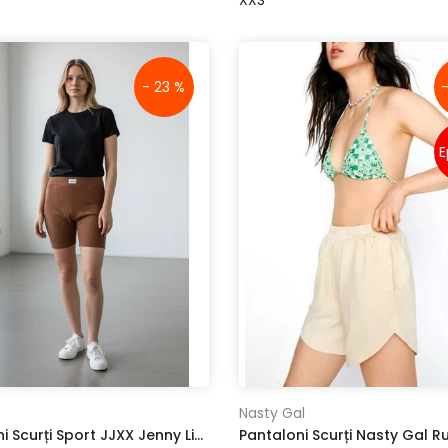
- 23 %
E
Nasty Gal
Pantaloni Scurți Sport JJXX Jenny Light Beige