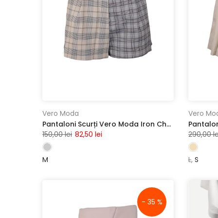
Vero Moda
Vero Mo
Pantaloni Scurți Vero Moda Iron Check
150,00 lei
82,50 lei
290,00 le
M
L
S
- 35 %