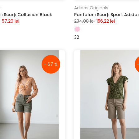
n
Adidas Originals
i Scurți Collusion Black
57,20 lei
234,00 lei
156,22 lei
32
- 67 %