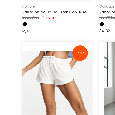
Hollister
Collusio
Pantaloni Scurți Hollister High-Rise Black
Pantalon
292,50 lei
114,40 lei
195,00 lei
M
S
34
32
- 40 %