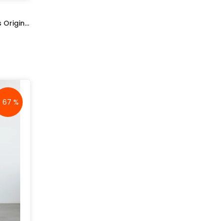
Pantaloni Scurți Sport Adidas Originals Light Pink
- 67 %