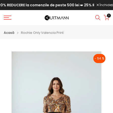
 REDUCERE la comenzile de peste 500 lei
25% REDUCERE la c
Săriți
Închideți
👑
la
0
conținut
Acasă
Rochie Only Valencia Print
- 54 %