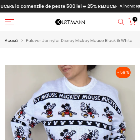
RE la comenzile de peste 500 lei
25% REDUCERE la comenzile
Săriți
Închideți
👑
la
0
conținut
Acasă
Pulover Jennyfer Disney Mickey Mouse Black & White
- 58 %