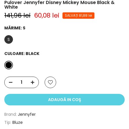
Pulover Jennyfer Disney Mickey Mouse Black &
White
141,96 lei
60,08 lei
SALVAȚI 81,88 lei
MĂRIME:
S
S
CULOARE:
BLACK
ADAUGĂ IN COŞ
Brand:
Jennyfer
Tip:
Bluze